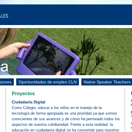
siones
Oportunidades de empleo CLN
Native Speaker Teachers
Proyectos
Ciudadanía Digital
Como Colegio, educar a los niños en el manejo de la
tecnología de forma apropiada es una prioridad ya que somos
conscientes de sus avances y de cómo ha permeado todos los
aspectos de nuestra cotidianidad. Frente a esta realidad, la
educación en ciudadanía digital se ha convertido para nosotros