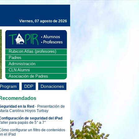
Viernes, 07 agosto de 2026
Rubicon Atlas (profesores)
Padres
Administración
CLN Alumni
Asociación de Padres
 Program
DDP
Donaciones
Recomendados
Seguridad en la Red
- Presentación de
María Carolina Hoyos Turbay
Configuración de seguridad del iPad
Taller para papás de 5° a 7°
Cómo configurar un filtro de contenidos
en el iPad