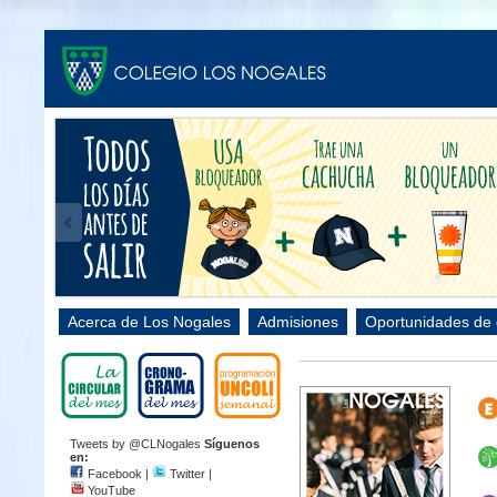
Acerca de Los Nogales
Admisiones
Oportunidades de
Tweets by @CLNogales
Síguenos
en:
Facebook
|
Twitter
|
YouTube